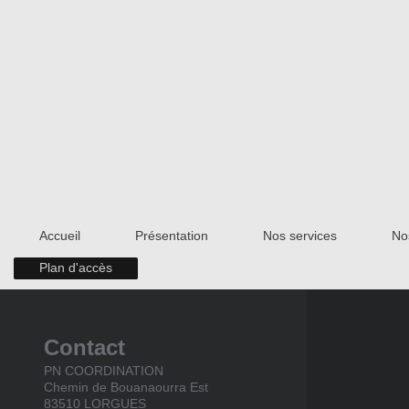
Accueil
Présentation
Nos services
No
Plan d'accès
Contact
PN COORDINATION
Chemin de Bouanaourra Est
83510
LORGUES